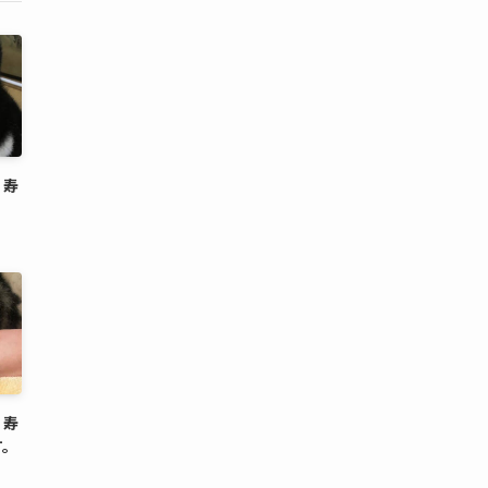
 寿
 寿
す。